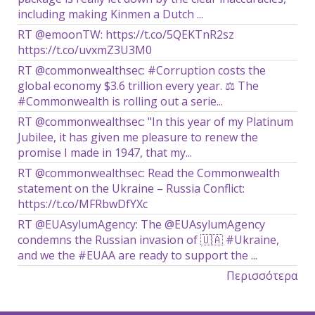
including making Kinmen a Dutch ...
RT @emoonTW: https://t.co/5QEKTnR2sz
https://t.co/uvxmZ3U3M0
RT @commonwealthsec: #Corruption costs the
global economy $3.6 trillion every year. ⚖️ The
#Commonwealth is rolling out a serie...
RT @commonwealthsec: "In this year of my Platinum
Jubilee, it has given me pleasure to renew the
promise I made in 1947, that my...
RT @commonwealthsec: Read the Commonwealth
statement on the Ukraine – Russia Conflict:
https://t.co/MFRbwDfYXc
RT @EUAsylumAgency: The @EUAsylumAgency
condemns the Russian invasion of 🇺🇦 #Ukraine,
and we the #EUAA are ready to support the ...
Περισσότερα