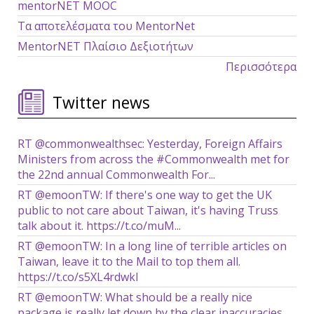
mentorNET MOOC
Τα αποτελέσματα του MentorNet
ΜentorNET Πλαίσιο Δεξιοτήτων
Περισσότερα
Twitter news
RT @commonwealthsec: Yesterday, Foreign Affairs
Ministers from across the #Commonwealth met for
the 22nd annual Commonwealth For...
RT @emoonTW: If there's one way to get the UK
public to not care about Taiwan, it's having Truss
talk about it. https://t.co/muM...
RT @emoonTW: In a long line of terrible articles on
Taiwan, leave it to the Mail to top them all.
https://t.co/s5XL4rdwkl
RT @emoonTW: What should be a really nice
package is really let down by the clear inaccuracies,