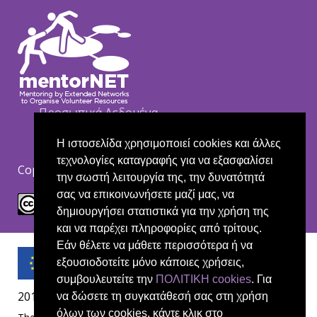
Footer
Προσωπικά Δεδομένα
Cookie policy
Δήλωση αποποίησης ευθύνης
Η ιστοσελίδα χρησιμοποιεί cookies και άλλες
τεχνολογίες καταγραφής για να εξασφαλίσει
Copyright Creative Commons CC BY-NC-ND.
την σωστή λειτουργία της, την δυνατότητά
σας να επικοινωνήσετε μαζί μας, να
δημιουργήσει στατιστικά για την χρήση της
και να παρέχει πληροφορίες από τρίτους.
Εάν θέλετε να μάθετε περισσότερα ή να
εξουσιοδοτείτε μόνο κάποιες χρήσεις,
συμβουλευτείτε την
ΠΟΛΙΤΙΚΗ cookies
. Για
2019-1-UK01-KA204-061657
να δώσετε τη συγκατάθεσή σας στη χρήση
όλων των cookies, κάντε κλικ στο