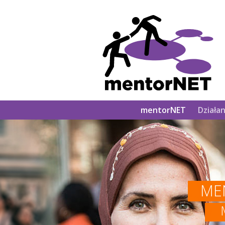
Main
mentorNET
Działan
navigation
ME