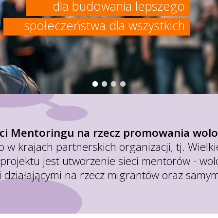
dla budowania lepszego
społeczeństwa dla wszystkich
ci Mentoringu na rzecz promowania wolo
w krajach partnerskich organizacji, tj. Wielkie
projektu jest utworzenie sieci mentorów - wo
i działającymi na rzecz migrantów oraz samym