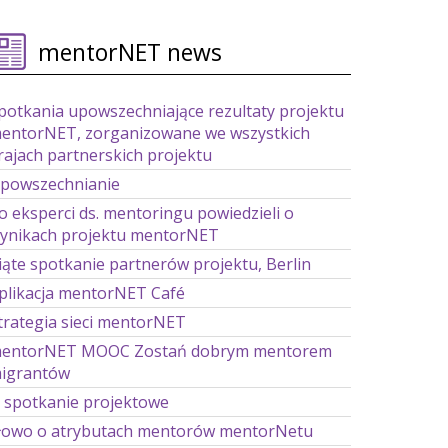
mentorNET news
potkania upowszechniające rezultaty projektu
entorNET, zorganizowane we wszystkich
rajach partnerskich projektu
powszechnianie
o eksperci ds. mentoringu powiedzieli o
ynikach projektu mentorNET
iąte spotkanie partnerów projektu, Berlin
plikacja mentorNET Café
trategia sieci mentorNET
entorNET MOOC Zostań dobrym mentorem
igrantów
. spotkanie projektowe
łowo o atrybutach mentorów mentorNetu