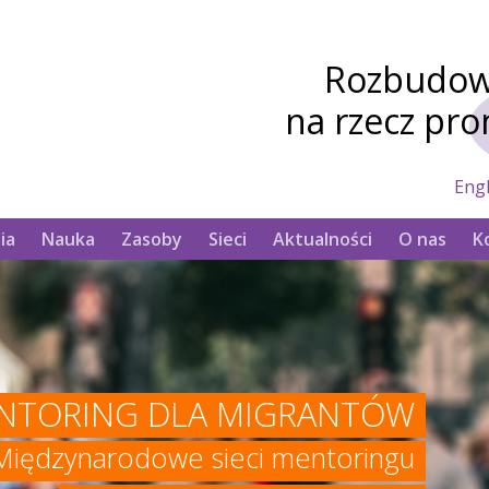
Rozbudowa
na rzecz pr
Engl
ia
Nauka
Zasoby
Sieci
Aktualności
O nas
K
NTORING DLA MIGRANTÓW
Międzynarodowe sieci mentoringu