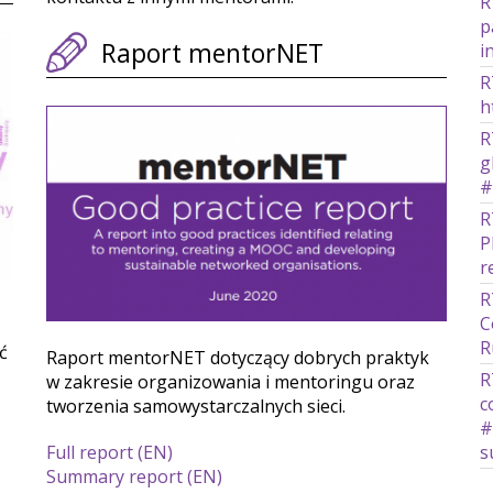
R
p
Raport mentorNET
i
R
h
R
g
#
R
P
r
R
C
R
ć
Raport mentorNET dotyczący dobrych praktyk
R
w zakresie organizowania i mentoringu oraz
c
tworzenia samowystarczalnych sieci.
#
Full report (EN)
s
Summary report (EN)