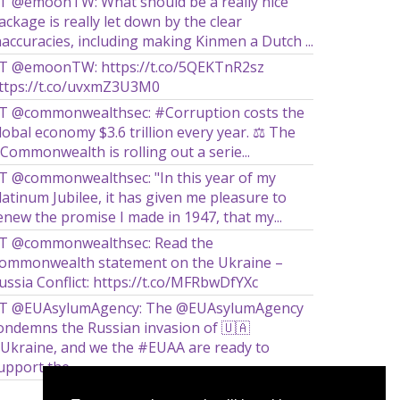
T @emoonTW: What should be a really nice
ackage is really let down by the clear
naccuracies, including making Kinmen a Dutch ...
T @emoonTW: https://t.co/5QEKTnR2sz
ttps://t.co/uvxmZ3U3M0
T @commonwealthsec: #Corruption costs the
lobal economy $3.6 trillion every year. ⚖️ The
Commonwealth is rolling out a serie...
T @commonwealthsec: "In this year of my
latinum Jubilee, it has given me pleasure to
enew the promise I made in 1947, that my...
T @commonwealthsec: Read the
ommonwealth statement on the Ukraine –
ussia Conflict: https://t.co/MFRbwDfYXc
T @EUAsylumAgency: The @EUAsylumAgency
ondemns the Russian invasion of 🇺🇦
Ukraine, and we the #EUAA are ready to
upport the ...
Więcej