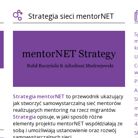
Strategia sieci mentorNET
S
m
k
U
C
w
m
P
A
Strategia mentorNET
to przewodnik ukazujący
S
jak stworzyć samowystarczalną sieć mentorów
m
realizujących mentoring na rzecz migrantów.
m
Strategia
opisuje, w jaki sposób różne
elementy projektu mentorNET współdziałają ze
4
sobą i umożliwiają ustanowienie oraz rozwój
S
samowystarczalnych sieci.