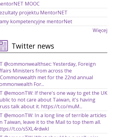
entorNET MOOC
ezultaty projektu MentorNET
amy kompetencyjne mentorNet
Więcej
Twitter news
T @commonwealthsec: Yesterday, Foreign
ffairs Ministers from across the
Commonwealth met for the 22nd annual
ommonwealth For...
T @emoonTW: If there's one way to get the UK
ublic to not care about Taiwan, it's having
russ talk about it. https://t.co/muM...
T @emoonTW: In a long line of terrible articles
n Taiwan, leave it to the Mail to top them all.
ttps://t.co/s5XL4rdwkl