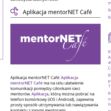
m
R
Aplikacja mentorNET Café
R
R
A
#
C
R
Aplikacja mentorNET Café:
Aplikacja
p
mentorNET Café
ma na celu ułatwienie
T
komunikacji pomiędzy członkami sieci
R
mentorów.
Aplikacja
, którą można pobrać na
o
telefon komórkowy (iOS i Android), zapewnia
h
prosty sposób utrzymywania lub nawiązywania
kontaktu z innymi mentorami.