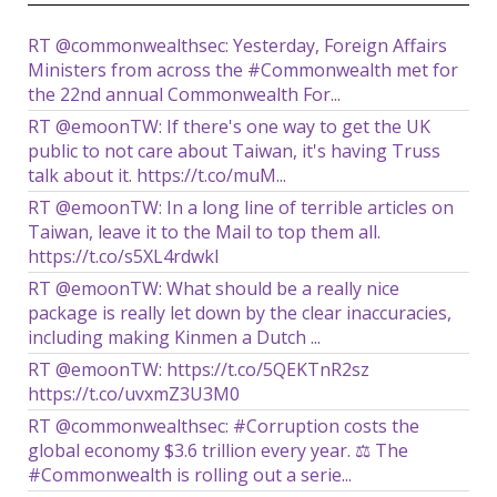
RT @commonwealthsec: Yesterday, Foreign Affairs
Ministers from across the #Commonwealth met for
the 22nd annual Commonwealth For...
RT @emoonTW: If there's one way to get the UK
public to not care about Taiwan, it's having Truss
talk about it. https://t.co/muM...
RT @emoonTW: In a long line of terrible articles on
Taiwan, leave it to the Mail to top them all.
https://t.co/s5XL4rdwkl
RT @emoonTW: What should be a really nice
package is really let down by the clear inaccuracies,
including making Kinmen a Dutch ...
RT @emoonTW: https://t.co/5QEKTnR2sz
https://t.co/uvxmZ3U3M0
RT @commonwealthsec: #Corruption costs the
global economy $3.6 trillion every year. ⚖️ The
#Commonwealth is rolling out a serie...