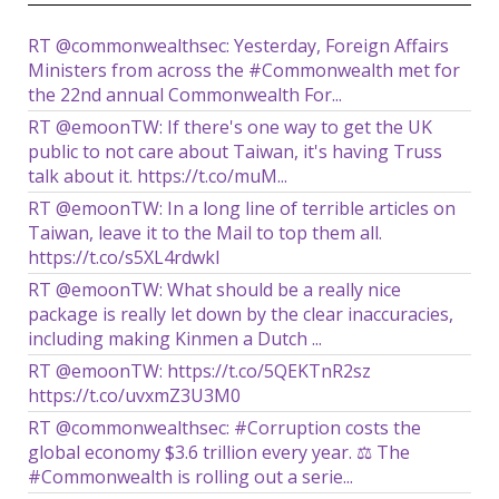
RT @commonwealthsec: Yesterday, Foreign Affairs
Ministers from across the #Commonwealth met for
the 22nd annual Commonwealth For...
RT @emoonTW: If there's one way to get the UK
public to not care about Taiwan, it's having Truss
talk about it. https://t.co/muM...
RT @emoonTW: In a long line of terrible articles on
Taiwan, leave it to the Mail to top them all.
https://t.co/s5XL4rdwkl
RT @emoonTW: What should be a really nice
package is really let down by the clear inaccuracies,
including making Kinmen a Dutch ...
RT @emoonTW: https://t.co/5QEKTnR2sz
https://t.co/uvxmZ3U3M0
RT @commonwealthsec: #Corruption costs the
global economy $3.6 trillion every year. ⚖️ The
#Commonwealth is rolling out a serie...