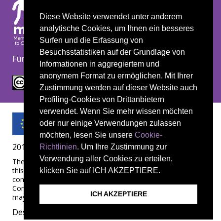
Footer
Datenschutz
Cookie policy
Diese Website verwendet unter anderem
Disclaimer
analytische Cookies, um Ihnen ein besseres
Surfen und die Erfassung von
Besuchsstatistiken auf der Grundlage von
Für alle Materialien gilt das Copyright.
Informationen in aggregiertem und
anonymem Format zu ermöglichen. Mit Ihrer
Zustimmung werden auf dieser Website auch
Profiling-Cookies von Drittanbietern
verwendet. Wenn Sie mehr wissen möchten
oder nur einige Verwendungen zulassen
möchten, lesen Sie unsere
Cookie-
2019-1-UK01-KA204-061657
Richtlinien
. Um Ihre Zustimmung zur
Verwendung aller Cookies zu erteilen,
The European Commission's support for the production of
this publication does not constitute an endorsement of the
klicken Sie auf ICH AKZEPTIERE.
contents, which reflect the views only of the authors, and the
Commission cannot be held responsible for any use which
ICH AKZEPTIERE
may be made of the information contained therein.
Designed by
Janus