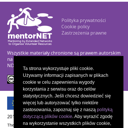
Footer
Polityka prywatności
Cookie policy
Zastrzeżenia prawne
Wszystkie materiały chronione są prawem autorskim
na podstawie licencji Creative Commons CC BY-NC-
ND.
Ta strona wykorzystuje pliki cookie.
Używamy informacji zapisanych w plikach
cookie w celu zapewnienia wygody
korzystania z serwisu oraz do celów
statystycznych. Jeśli chcesz dowiedzieć się
więcej lub autoryzować tylko niektóre
zastosowania, zapoznaj się z naszą
polityką
2019-1-UK01-KA204-061657
dotyczącą plików cookie
. Aby wyrazić zgodę
na wykorzystanie wszystkich plików cookie,
The European Commission's support for the production of