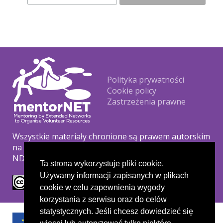
Footer
Polityka prywatności
Cookie policy
Zastrzeżenia prawne
Wszystkie materiały chronione są prawem autorskim
na podstawie licencji Creative Commons CC BY-NC-
ND.
Ta strona wykorzystuje pliki cookie.
Używamy informacji zapisanych w plikach
cookie w celu zapewnienia wygody
korzystania z serwisu oraz do celów
statystycznych. Jeśli chcesz dowiedzieć się