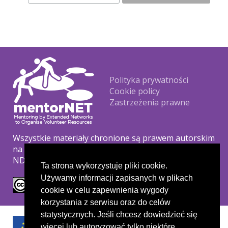
Footer
Polityka prywatności
Cookie policy
Zastrzeżenia prawne
Wszystkie materiały chronione są prawem autorskim
na podstawie licencji Creative Commons CC BY-NC-
ND.
Ta strona wykorzystuje pliki cookie.
Używamy informacji zapisanych w plikach
cookie w celu zapewnienia wygody
korzystania z serwisu oraz do celów
statystycznych. Jeśli chcesz dowiedzieć się
więcej lub autoryzować tylko niektóre