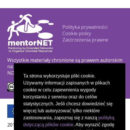
Footer
Polityka prywatności
Cookie policy
Zastrzeżenia prawne
Wszystkie materiały chronione są prawem autorskim
na podstawie licencji Creative Commons CC BY-NC-
ND.
Ta strona wykorzystuje pliki cookie.
Używamy informacji zapisanych w plikach
cookie w celu zapewnienia wygody
korzystania z serwisu oraz do celów
statystycznych. Jeśli chcesz dowiedzieć się
więcej lub autoryzować tylko niektóre
zastosowania, zapoznaj się z naszą
polityką
2019-1-UK01-KA204-061657
dotyczącą plików cookie
. Aby wyrazić zgodę