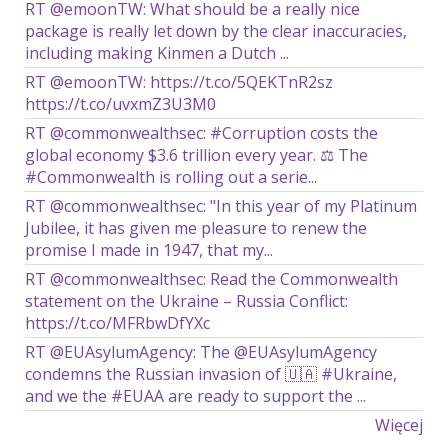
RT @emoonTW: What should be a really nice
package is really let down by the clear inaccuracies,
including making Kinmen a Dutch ...
RT @emoonTW: https://t.co/5QEKTnR2sz
https://t.co/uvxmZ3U3M0
RT @commonwealthsec: #Corruption costs the
global economy $3.6 trillion every year. ⚖️ The
#Commonwealth is rolling out a serie...
RT @commonwealthsec: "In this year of my Platinum
Jubilee, it has given me pleasure to renew the
promise I made in 1947, that my...
RT @commonwealthsec: Read the Commonwealth
statement on the Ukraine – Russia Conflict:
https://t.co/MFRbwDfYXc
RT @EUAsylumAgency: The @EUAsylumAgency
condemns the Russian invasion of 🇺🇦 #Ukraine,
and we the #EUAA are ready to support the ...
Więcej