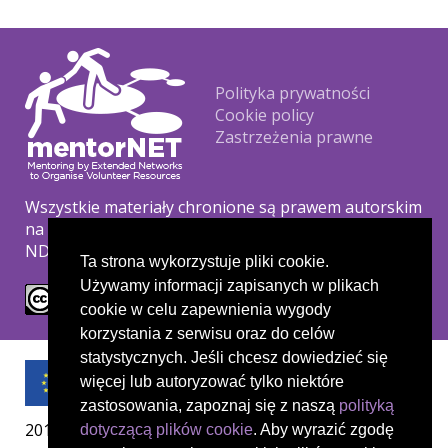
Footer
Polityka prywatności
Cookie policy
Zastrzeżenia prawne
Wszystkie materiały chronione są prawem autorskim
na podstawie licencji Creative Commons CC BY-NC-
ND.
Ta strona wykorzystuje pliki cookie.
Używamy informacji zapisanych w plikach
cookie w celu zapewnienia wygody
korzystania z serwisu oraz do celów
statystycznych. Jeśli chcesz dowiedzieć się
więcej lub autoryzować tylko niektóre
zastosowania, zapoznaj się z naszą
polityką
2019-1-UK01-KA204-061657
dotyczącą plików cookie
. Aby wyrazić zgodę