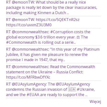
RT @emoonTW: What should be a really nice
package is really let down by the clear inaccuracies,
including making Kinmen a Dutch ...
RT @emoonTW: https://t.co/5QEKTnR2sz
https://t.co/uvxmZ3U3M0
RT @commonwealthsec: #Corruption costs the
global economy $3.6 trillion every year. ⚖️ The
#Commonwealth is rolling out a serie...
RT @commonwealthsec: "In this year of my Platinum
Jubilee, it has given me pleasure to renew the
promise I made in 1947, that my...
RT @commonwealthsec: Read the Commonwealth
statement on the Ukraine – Russia Conflict:
https://t.co/MFRbwDfYXc
RT @EUAsylumAgency: The @EUAsylumAgency
condemns the Russian invasion of 🇺🇦 #Ukraine,
and we the #EUAA are ready to support the ...
Więcej