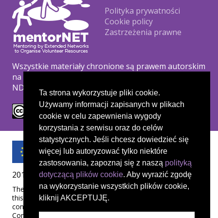
Footer
Polityka prywatności
Cookie policy
Zastrzeżenia prawne
Wszystkie materiały chronione są prawem autorskim
na podstawie licencji Creative Commons CC BY-NC-
ND.
Ta strona wykorzystuje pliki cookie.
Używamy informacji zapisanych w plikach
cookie w celu zapewnienia wygody
korzystania z serwisu oraz do celów
statystycznych. Jeśli chcesz dowiedzieć się
więcej lub autoryzować tylko niektóre
zastosowania, zapoznaj się z naszą
polityką
2019-1-UK01-KA204-061657
dotyczącą plików cookie
. Aby wyrazić zgodę
na wykorzystanie wszystkich plików cookie,
The European Commission's support for the production of
this publication does not constitute an endorsement of the
kliknij AKCEPTUJĘ.
contents, which reflect the views only of the authors, and the
Commission cannot be held responsible for any use which