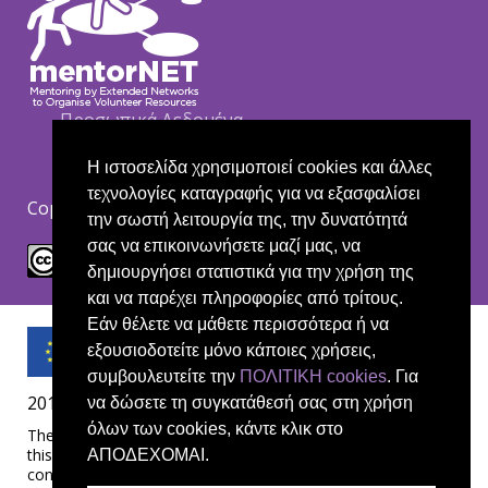
Footer
Προσωπικά Δεδομένα
Cookie policy
Δήλωση αποποίησης ευθύνης
Η ιστοσελίδα χρησιμοποιεί cookies και άλλες
τεχνολογίες καταγραφής για να εξασφαλίσει
Copyright Creative Commons CC BY-NC-ND.
την σωστή λειτουργία της, την δυνατότητά
σας να επικοινωνήσετε μαζί μας, να
δημιουργήσει στατιστικά για την χρήση της
και να παρέχει πληροφορίες από τρίτους.
Εάν θέλετε να μάθετε περισσότερα ή να
εξουσιοδοτείτε μόνο κάποιες χρήσεις,
συμβουλευτείτε την
ΠΟΛΙΤΙΚΗ cookies
. Για
2019-1-UK01-KA204-061657
να δώσετε τη συγκατάθεσή σας στη χρήση
όλων των cookies, κάντε κλικ στο
The European Commission's support for the production of
this publication does not constitute an endorsement of the
ΑΠΟΔΕΧΟΜΑΙ.
contents, which reflect the views only of the authors, and the