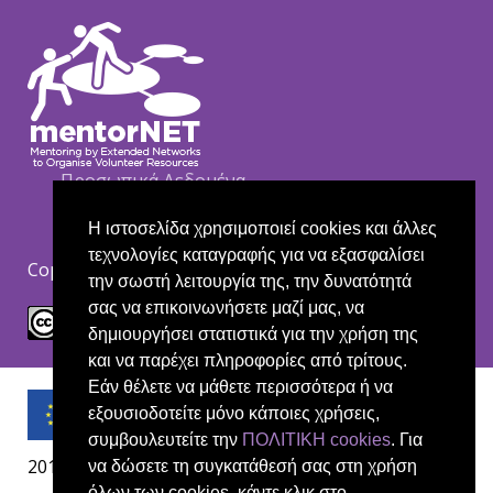
Footer
Προσωπικά Δεδομένα
Cookie policy
Δήλωση αποποίησης ευθύνης
Η ιστοσελίδα χρησιμοποιεί cookies και άλλες
τεχνολογίες καταγραφής για να εξασφαλίσει
Copyright Creative Commons CC BY-NC-ND.
την σωστή λειτουργία της, την δυνατότητά
σας να επικοινωνήσετε μαζί μας, να
δημιουργήσει στατιστικά για την χρήση της
και να παρέχει πληροφορίες από τρίτους.
Εάν θέλετε να μάθετε περισσότερα ή να
εξουσιοδοτείτε μόνο κάποιες χρήσεις,
συμβουλευτείτε την
ΠΟΛΙΤΙΚΗ cookies
. Για
2019-1-UK01-KA204-061657
να δώσετε τη συγκατάθεσή σας στη χρήση
όλων των cookies, κάντε κλικ στο