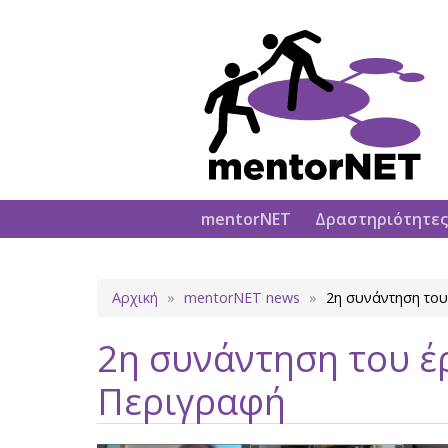
Κεντρική
mentorNET
Δραστηριότητες
πλοήγηση
Breadcrumb
Αρχική
mentorNET news
2η συνάντηση το
2η συνάντηση του 
Περιγραφή