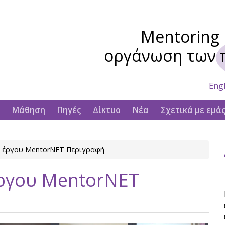
Mentoring 
οργάνωση των 
Engl
Μάθηση
Πηγές
Δίκτυο
Νέα
Σχετικά με εμά
υ έργου MentorNET Περιγραφή
έργου MentorNET