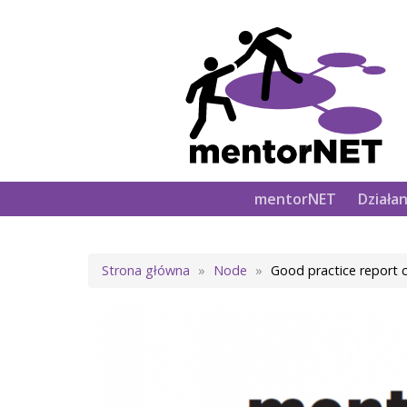
Main
mentorNET
Działan
navigation
Ścieżka
Strona główna
Node
Good practice report 
nawigacyjna