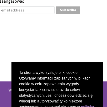
zaangażować
Ta strona wykorzystuje pliki cookie.
Używamy informacji zapisanych w plikach
cookie w celu zapewnienia wygody
Wszystkie materiały chronione są prawem
korzystania z serwisu oraz do celów
autorskim na podstawie licencji Creative
statystycznych. Jeśli chcesz dowiedzieć się
Commons CC BY-NC-ND.
więcej lub autoryzować tylko niektóre
zastosowania, zapoznaj się z naszą
polityką