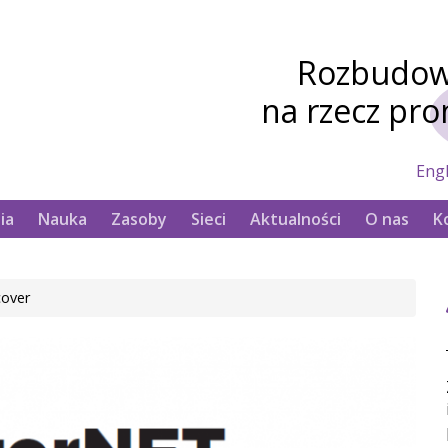
Rozbudowa
na rzecz pr
Engl
ia
Nauka
Zasoby
Sieci
Aktualności
O nas
K
cover