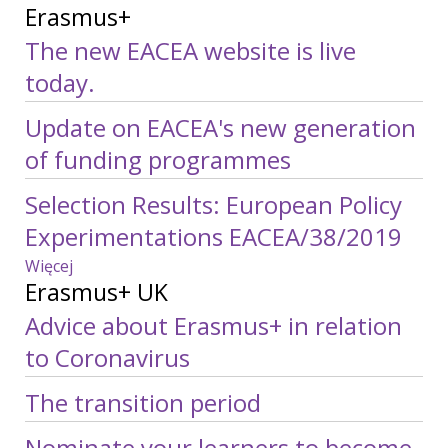
Erasmus+
The new EACEA website is live
today.
Update on EACEA's new generation
of funding programmes
Selection Results: European Policy
Experimentations EACEA/38/2019
Więcej
wpisów
Erasmus+ UK
o
Erasmus+
Advice about Erasmus+ in relation
to Coronavirus
The transition period
Nominate your learners to become