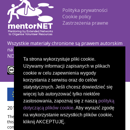
Footer
Polityka prywatności
Cookie policy
Zastrzeżenia prawne
Wszystkie materiały chronione są prawem autorskim
na podstawie licencji Creative Commons CC BY-NC-
ND.
Ta strona wykorzystuje pliki cookie.
Używamy informacji zapisanych w plikach
cookie w celu zapewnienia wygody
korzystania z serwisu oraz do celów
statystycznych. Jeśli chcesz dowiedzieć się
więcej lub autoryzować tylko niektóre
zastosowania, zapoznaj się z naszą
polityką
2019-1-UK01-KA204-061657
dotyczącą plików cookie
. Aby wyrazić zgodę
na wykorzystanie wszystkich plików cookie,
The European Commission's support for the production of
this publication does not constitute an endorsement of the
kliknij AKCEPTUJĘ.
contents, which reflect the views only of the authors, and the