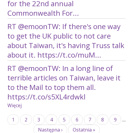
for the 22nd annual
Commonwealth For...
RT @emoonTW: If there's one way
to get the UK public to not care
about Taiwan, it's having Truss talk
about it. https://t.co/muM...
RT @emoonTW: In a long line of
terrible articles on Taiwan, leave it
to the Mail to top them all.
https://t.co/s5XL4rdwkl
Więcej
wpisów
o
Stronicowanie
Twitter
Bieżąca
1
Strona
2
Strona
3
Strona
4
Strona
5
Strona
6
Strona
7
Strona
8
Strona
9
…
strona
Następna
Następna ›
Ostatnia
Ostatnia »