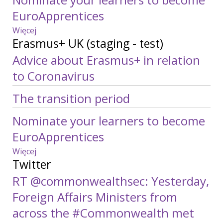
EuroApprentices
Więcej
wpisów
Erasmus+ UK (staging - test)
o
Erasmus+
Advice about Erasmus+ in relation
UK
to Coronavirus
The transition period
Nominate your learners to become
EuroApprentices
Więcej
wpisów
Twitter
o
Erasmus+
RT @commonwealthsec: Yesterday,
UK
Foreign Affairs Ministers from
(staging
-
across the #Commonwealth met
test)