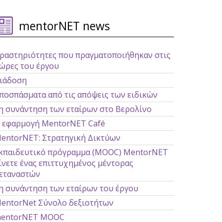
mentorNET news
ραστηριότητες που πραγματοποιήθηκαν στις
ώρες του έργου
ιάδοση
ποσπάσματα από τις απόψεις των ειδικών
η συνάντηση των εταίρων στο Βερολίνο
 εφαρμογή MentorNET Café
entorNET: Στρατηγική Δικτύων
κπαιδευτικό πρόγραμμα (MOOC) MentorΝΕΤ
ίνετε ένας επιττυχημένος μέντορας
εταναστών
η συνάντηση των εταίρων του έργου
entorNet Σύνολο δεξιοτήτων
entorNET MOOC