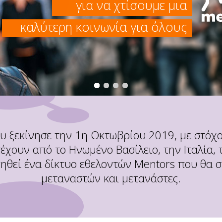
για να χτίσουμε μια
καλύτερη κοινωνία για όλους
ου ξεκίνησε την 1η Οκτωβρίου 2019, με στόχ
χουν από το Ηνωμένο Βασίλειο, την Ιταλία, τ
γηθεί ένα δίκτυο εθελοντών Mentors που θα 
μεταναστών και μετανάστες.