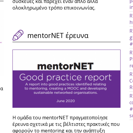
p
συσκευές και παρέχει έναν απλό αλλά
i
ολοκληρωμένο τρόπο επικοινωνίας.
R
h
R
mentorNET έρευνα
g
#
R
P
r
R
C
R
να
R
c
#
s
Η ομάδα του mentorNET πραγματοποίησε
έρευνα σχετικά με τις βέλτιστες πρακτικές που
αφορούν το mentoring και την ανάπτυξη