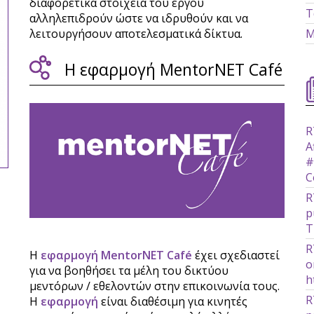
διαφορετικά στοιχεία του έργου
Τ
αλληλεπιδρούν ώστε να ιδρυθούν και να
λειτουργήσουν αποτελεσματικά δίκτυα.
Μ
Η εφαρμογή MentorNET Café
R
A
#
C
R
p
T
R
H
εφαρμογή MentorNET Café
έχει σχεδιαστεί
o
για να βοηθήσει τα μέλη του δικτύου
h
μεντόρων / εθελοντών στην επικοινωνία τους.
R
Η
εφαρμογή
είναι διαθέσιμη για κινητές