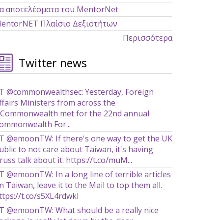
α αποτελέσματα του MentorNet
entorNET Πλαίσιο Δεξιοτήτων
Περισσότερα
Twitter news
T @commonwealthsec: Yesterday, Foreign
ffairs Ministers from across the
Commonwealth met for the 22nd annual
ommonwealth For...
T @emoonTW: If there's one way to get the UK
ublic to not care about Taiwan, it's having
russ talk about it. https://t.co/muM...
T @emoonTW: In a long line of terrible articles
n Taiwan, leave it to the Mail to top them all.
ttps://t.co/s5XL4rdwkl
T @emoonTW: What should be a really nice