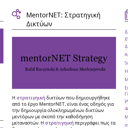
MentorNET: Στρατηγική
Δικτύων
Δ
χ
Δ
Α
5
Η
M
Ε
Γ
Η
στρατιγηική
δικτύων που δημιουργήθηκε
μ
από το έργο MentorNET, είναι ένας οδηγός για
4
την δημιουργία ολοκληρωμένων δικτύων
μεντόρων με σκοπό την καθοδήγηση
M
μεταναστών. Η
στρατιγηική
περιγράφει πως τα
m