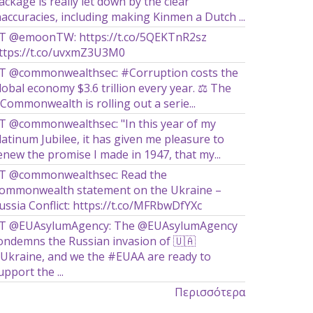
ackage is really let down by the clear
naccuracies, including making Kinmen a Dutch ...
T @emoonTW: https://t.co/5QEKTnR2sz
ttps://t.co/uvxmZ3U3M0
T @commonwealthsec: #Corruption costs the
lobal economy $3.6 trillion every year. ⚖️ The
Commonwealth is rolling out a serie...
T @commonwealthsec: "In this year of my
latinum Jubilee, it has given me pleasure to
enew the promise I made in 1947, that my...
T @commonwealthsec: Read the
ommonwealth statement on the Ukraine –
ussia Conflict: https://t.co/MFRbwDfYXc
T @EUAsylumAgency: The @EUAsylumAgency
ondemns the Russian invasion of 🇺🇦
Ukraine, and we the #EUAA are ready to
upport the ...
Περισσότερα