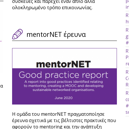
p
συσκευές και παρέχει έναν απλό αλλά
i
ολοκληρωμένο τρόπο επικοινωνίας.
R
h
R
mentorNET έρευνα
g
#
R
P
r
R
C
R
να
R
c
#
s
Η ομάδα του mentorNET πραγματοποίησε
έρευνα σχετικά με τις βέλτιστες πρακτικές που
αφορούν το mentoring και την ανάπτυξη