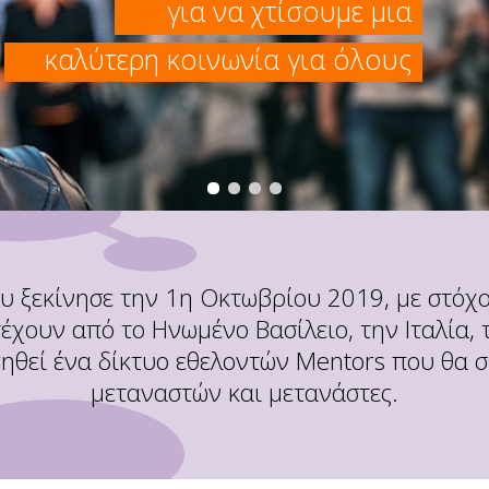
για να χτίσουμε μια
καλύτερη κοινωνία για όλους
ου ξεκίνησε την 1η Οκτωβρίου 2019, με στόχ
χουν από το Ηνωμένο Βασίλειο, την Ιταλία, τ
γηθεί ένα δίκτυο εθελοντών Mentors που θα 
μεταναστών και μετανάστες.