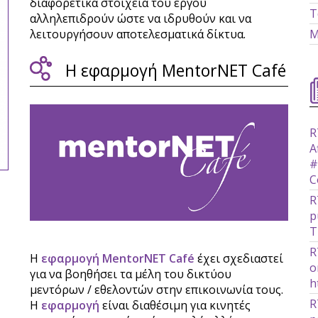
διαφορετικά στοιχεία του έργου
Τ
αλληλεπιδρούν ώστε να ιδρυθούν και να
λειτουργήσουν αποτελεσματικά δίκτυα.
Μ
Η εφαρμογή MentorNET Café
R
A
#
C
R
p
T
R
H
εφαρμογή MentorNET Café
έχει σχεδιαστεί
o
για να βοηθήσει τα μέλη του δικτύου
h
μεντόρων / εθελοντών στην επικοινωνία τους.
R
Η
εφαρμογή
είναι διαθέσιμη για κινητές