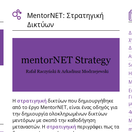
MentorNET: Στρατηγική
Δικτύων
Δ
χ
Δ
Α
5
Η
M
Ε
Γ
Η
στρατιγηική
δικτύων που δημιουργήθηκε
μ
από το έργο MentorNET, είναι ένας οδηγός για
4
την δημιουργία ολοκληρωμένων δικτύων
μεντόρων με σκοπό την καθοδήγηση
M
μεταναστών. Η
στρατιγηική
περιγράφει πως τα
m