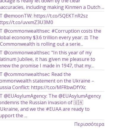
ackage is really let down by the clear
naccuracies, including making Kinmen a Dutch ...
T @emoonTW: https://t.co/5QEKTnR2sz
ttps://t.co/uvxmZ3U3M0
T @commonwealthsec: #Corruption costs the
lobal economy $3.6 trillion every year. ⚖️ The
Commonwealth is rolling out a serie...
T @commonwealthsec: "In this year of my
latinum Jubilee, it has given me pleasure to
enew the promise I made in 1947, that my...
T @commonwealthsec: Read the
ommonwealth statement on the Ukraine –
ussia Conflict: https://t.co/MFRbwDfYXc
T @EUAsylumAgency: The @EUAsylumAgency
ondemns the Russian invasion of 🇺🇦
Ukraine, and we the #EUAA are ready to
upport the ...
Περισσότερα