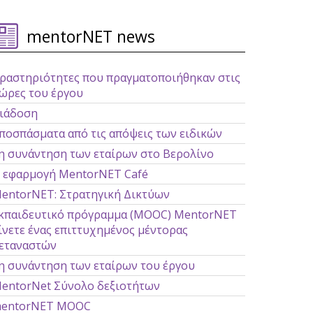
mentorNET news
ραστηριότητες που πραγματοποιήθηκαν στις
ώρες του έργου
ιάδοση
ποσπάσματα από τις απόψεις των ειδικών
η συνάντηση των εταίρων στο Βερολίνο
 εφαρμογή MentorNET Café
entorNET: Στρατηγική Δικτύων
κπαιδευτικό πρόγραμμα (MOOC) MentorΝΕΤ
ίνετε ένας επιττυχημένος μέντορας
εταναστών
η συνάντηση των εταίρων του έργου
entorNet Σύνολο δεξιοτήτων
entorNET MOOC