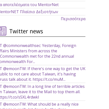
α αποτελέσματα του MentorNet
entorNET Πλαίσιο Δεξιοτήτων
Περισσότερα
Twitter news
T @commonwealthsec: Yesterday, Foreign
ffairs Ministers from across the
Commonwealth met for the 22nd annual
ommonwealth For...
T @emoonTW: If there's one way to get the UK
ublic to not care about Taiwan, it's having
russ talk about it. https://t.co/muM...
T @emoonTW: In a long line of terrible articles
n Taiwan, leave it to the Mail to top them all.
ttps://t.co/s5XL4rdwkl
T @emoonTW: What should be a really nice