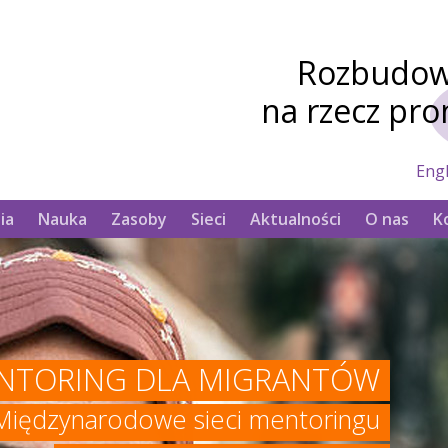
Rozbudowa
na rzecz pr
Engl
ia
Nauka
Zasoby
Sieci
Aktualności
O nas
K
NTORING DLA MIGRANTÓW
Międzynarodowe sieci mentoringu