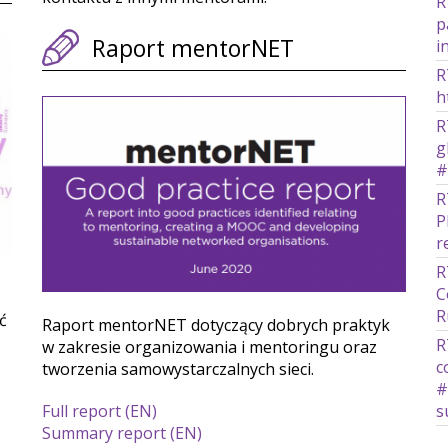
R
p
Raport mentorNET
i
R
h
R
g
#
R
P
r
R
C
R
ć
Raport mentorNET dotyczący dobrych praktyk
R
w zakresie organizowania i mentoringu oraz
c
tworzenia samowystarczalnych sieci.
#
Full report (EN)
s
Summary report (EN)