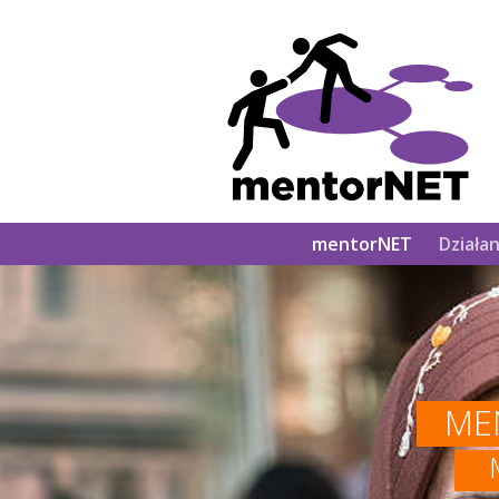
Main
mentorNET
Działan
navigation
ME