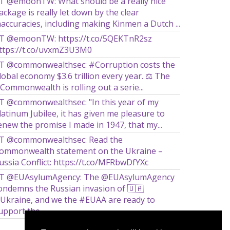
T @emoonTW: What should be a really nice
ackage is really let down by the clear
naccuracies, including making Kinmen a Dutch ...
T @emoonTW: https://t.co/5QEKTnR2sz
ttps://t.co/uvxmZ3U3M0
T @commonwealthsec: #Corruption costs the
lobal economy $3.6 trillion every year. ⚖️ The
Commonwealth is rolling out a serie...
T @commonwealthsec: "In this year of my
latinum Jubilee, it has given me pleasure to
enew the promise I made in 1947, that my...
T @commonwealthsec: Read the
ommonwealth statement on the Ukraine –
ussia Conflict: https://t.co/MFRbwDfYXc
T @EUAsylumAgency: The @EUAsylumAgency
ondemns the Russian invasion of 🇺🇦
Ukraine, and we the #EUAA are ready to
upport the ...
Więcej