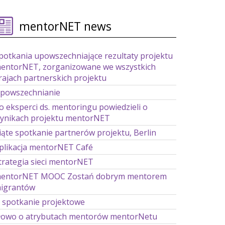
mentorNET news
potkania upowszechniające rezultaty projektu
entorNET, zorganizowane we wszystkich
rajach partnerskich projektu
powszechnianie
o eksperci ds. mentoringu powiedzieli o
ynikach projektu mentorNET
iąte spotkanie partnerów projektu, Berlin
plikacja mentorNET Café
trategia sieci mentorNET
entorNET MOOC Zostań dobrym mentorem
igrantów
. spotkanie projektowe
łowo o atrybutach mentorów mentorNetu