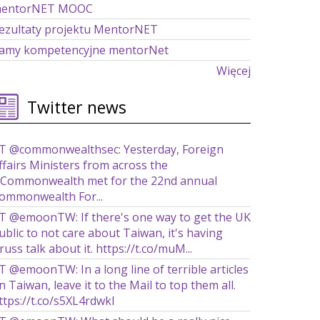
entorNET MOOC
ezultaty projektu MentorNET
amy kompetencyjne mentorNet
Więcej
Twitter news
T @commonwealthsec: Yesterday, Foreign
ffairs Ministers from across the
Commonwealth met for the 22nd annual
ommonwealth For...
T @emoonTW: If there's one way to get the UK
ublic to not care about Taiwan, it's having
russ talk about it. https://t.co/muM...
T @emoonTW: In a long line of terrible articles
n Taiwan, leave it to the Mail to top them all.
ttps://t.co/s5XL4rdwkl