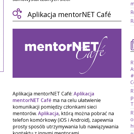
m
R
Aplikacja mentorNET Café
R
R
A
#
C
R
Aplikacja mentorNET Café:
Aplikacja
p
mentorNET Café
ma na celu ułatwienie
T
komunikacji pomiędzy członkami sieci
R
mentorów.
Aplikacja
, którą można pobrać na
o
telefon komórkowy (iOS i Android), zapewnia
h
prosty sposób utrzymywania lub nawiązywania
kontaktu z innymi mentorami.