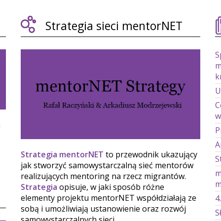
Strategia sieci mentorNET
S
m
k
U
C
w
m
P
A
Strategia mentorNET
to przewodnik ukazujący
S
jak stworzyć samowystarczalną sieć mentorów
m
realizujących mentoring na rzecz migrantów.
m
Strategia
opisuje, w jaki sposób różne
elementy projektu mentorNET współdziałają ze
4
sobą i umożliwiają ustanowienie oraz rozwój
S
samowystarczalnych sieci.