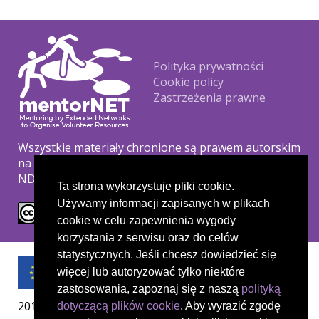
Footer
Polityka prywatności
Cookie policy
Zastrzeżenia prawne
Wszystkie materiały chronione są prawem autorskim
na podstawie licencji Creative Commons CC BY-NC-
ND.
Ta strona wykorzystuje pliki cookie.
Używamy informacji zapisanych w plikach
cookie w celu zapewnienia wygody
korzystania z serwisu oraz do celów
statystycznych. Jeśli chcesz dowiedzieć się
więcej lub autoryzować tylko niektóre
zastosowania, zapoznaj się z naszą
polityką
2019-1-UK01-KA204-061657
dotyczącą plików cookie
. Aby wyrazić zgodę